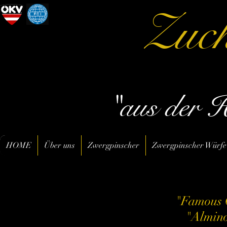
Zuch
"aus der 
HOME
Über uns
Zwergpinscher
Zwergpinscher Würfe
"Famous 
"Almino