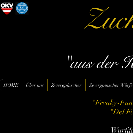
Zuch
"aus der 
HOME
Über uns
Zwergpinscher
Zwergpinscher Würfe
"
Freaky-Funn
"Del F
Wurfda